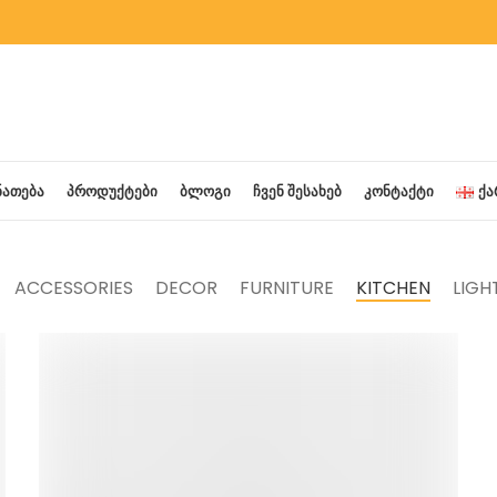
ᲜᲐᲗᲔᲑᲐ
ᲞᲠᲝᲓᲣᲥᲢᲔᲑᲘ
ᲑᲚᲝᲒᲘ
ᲩᲕᲔᲜ ᲨᲔᲡᲐᲮᲔᲑ
ᲙᲝᲜᲢᲐᲥᲢᲘ
Ქ
ACCESSORIES
DECOR
FURNITURE
KITCHEN
LIGH