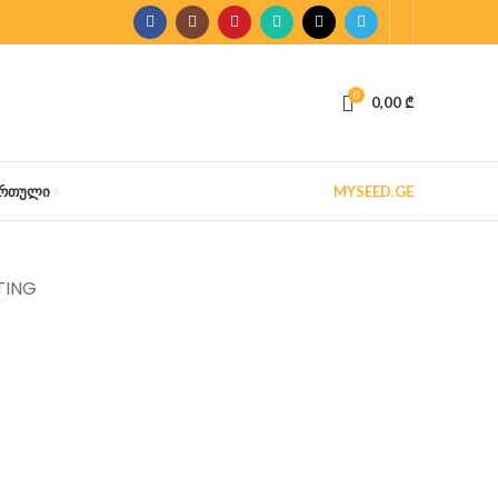
0
0,00
₾
ᲐᲠᲗᲣᲚᲘ
MYSEED.GE
TING