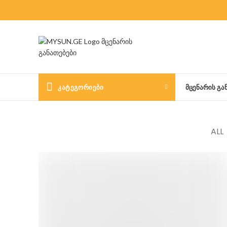
ᲙᲐᲢᲔᲒᲝᲠᲘᲔᲑᲘ
ᲛᲪᲔᲜᲐᲠᲘᲡ ᲒᲐ
ALL