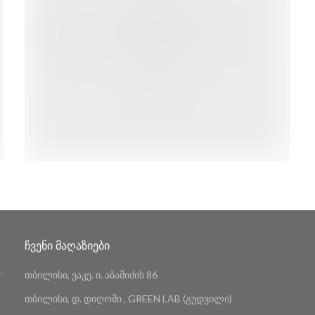
ᲩᲕᲔᲜᲘ ᲛᲐᲦᲐᲖᲘᲔᲑᲘ
თბილისი, ვაკე. ი. აბაშიძის 86
თბილისი, დ. დიღომი , GREEN LAB (გუდვილი)