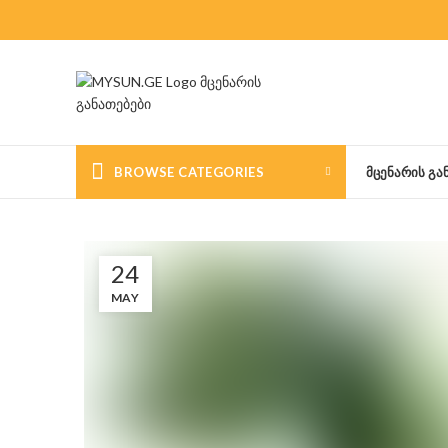
BROWSE CATEGORIES
ᲛᲪᲔᲜᲐᲠᲘᲡ ᲒᲐ
24
MAY