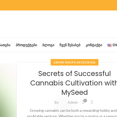
ᲜᲐᲗᲔᲑᲐ
ᲞᲠᲝᲓᲣᲥᲢᲔᲑᲘ
ᲑᲚᲝᲒᲘ
ᲩᲕᲔᲜ ᲨᲔᲡᲐᲮᲔᲑ
ᲙᲝᲜᲢᲐᲥᲢᲘ
EN
GROW SHOPS IN GEORGIA
Secrets of Successful
Cannabis Cultivation wit
MySeed
0
By
Admin
Growing cannabis can be both a rewarding hobby and
profitable venture. Whether you're a novice or a seaso