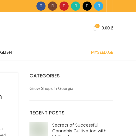
0
0,00
₾
GLISH
MYSEED.GE
CATEGORIES
Grow Shops in Georgia
h
RECENT POSTS
Secrets of Successful
 a
Cannabis Cultivation with
ned