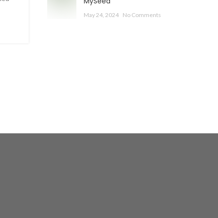
MySeed
May 24, 2024
No Comments